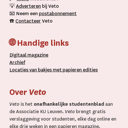
💡
Adverteren
bij Veto
📧 Neem een
postabonnement
☎️
Contacteer
Veto
🌐 Handige links
D
igitaal
magazine
A
rchief
L
ocaties van bakjes met
papieren editie
s
Over
Veto
Veto
is het
onafhankelijke studentenblad
aan
de Associatie KU Leuven.
Veto
brengt gratis
verslaggeving voor studenten, elke dag online en
elke drie weken in een papieren magazine.