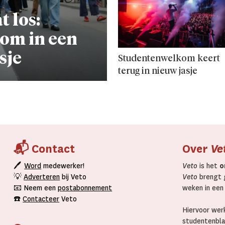
 los:
om in een
sje
Studentenwelkom keert
terug in nieuw jasje
📬 Contact
Over
Ve
🖊
Word
medewerker!
Veto
is het
o
💡
Adverteren
bij Veto
Veto
brengt g
📧 Neem een
postabonnement
weken in een
☎️
Contacteer
Veto
Hiervoor werk
studentenbla