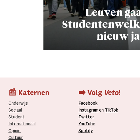
Leuven gaat
Studentenwelk
nieuw ja
📰 Katernen
➡️ Volg
Veto
!
Onderwijs
Facebook
Sociaal
Instagram
en
TikTok
Student
Twitter
Internationaal­
YouTube
Opinie
Spotify
Cultuur