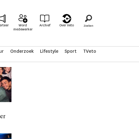
erteer
Word
Archief
Over Veto
medewerker
ur
Onderzoek
Lifestyle
Sport
TVeto
ser