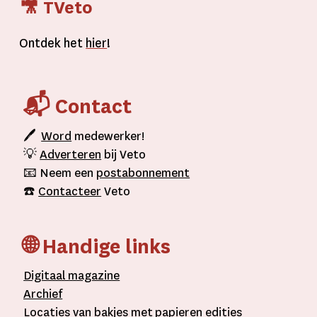
🎥 TVeto
Ontdek het
hier
!
📬 Contact
🖊
Word
medewerker!
💡
Adverteren
bij Veto
📧 Neem een
postabonnement
☎️
Contacteer
Veto
🌐 Handige links
D
igitaal
magazine
A
rchief
L
ocaties van bakjes met
papieren editie
s