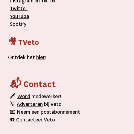
Instagram
en
TikTok
Twitter
YouTube
Spotify
🎥 TVeto
Ontdek het
hier
!
📬 Contact
🖊
Word
medewerker!
💡
Adverteren
bij Veto
📧 Neem een
postabonnement
☎️
Contacteer
Veto