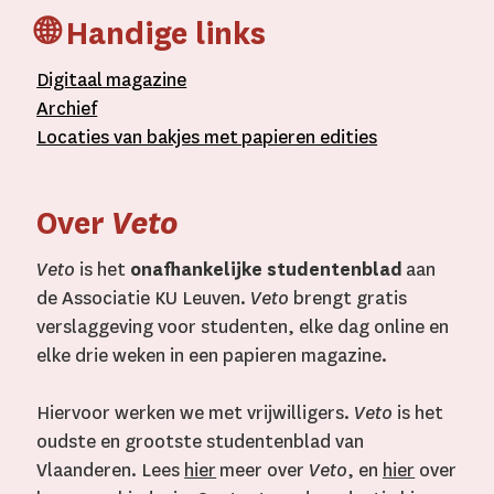
🌐 Handige links
D
igitaal
magazine
A
rchief
L
ocaties van bakjes met
papieren editie
s
Over
Veto
Veto
is het
onafhankelijke studentenblad
aan
de Associatie KU Leuven.
Veto
brengt gratis
verslaggeving voor studenten, elke dag online en
elke drie weken in een papieren magazine.
Hiervoor werken we met vrijwilligers.
Veto
is het
oudste en grootste studentenblad van
Vlaanderen. Lees
hier
meer over
Veto
, en
hier
over