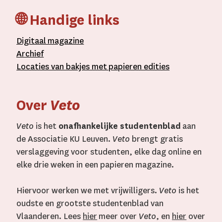
🌐 Handige links
D
igitaal
magazine
A
rchief
L
ocaties van bakjes met
papieren editie
s
Over
Veto
Veto
is het
onafhankelijke studentenblad
aan
de Associatie KU Leuven.
Veto
brengt gratis
verslaggeving voor studenten, elke dag online en
elke drie weken in een papieren magazine.
Hiervoor werken we met vrijwilligers.
Veto
is het
oudste en grootste studentenblad van
Vlaanderen. Lees
hier
meer over
Veto
, en
hier
over