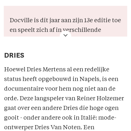
Docville is dit jaar aan zijn 13e editie toe
en speelt zich af in verschillende
cinemazalen in Leuven. Op de website
http://www.docville.be
vind je het
DRIES
uitgebreide aanbod alsook waar de
films zich afspelen. Tickets zijn ook
Hoewel Dries Mertens al een redelijke
daar te verkrijgen.
status heeft opgebouwd in Napels, is een
documentaire voor hem nog niet aan de
orde. Deze langspeler van Reiner Holzemer
gaat over een andere Dries die hoge ogen
gooit - onder andere ook in Italië: mode-
ontwerper Dries Van Noten. Een