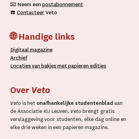
📧 Neem een
postabonnement
☎️
Contacteer
Veto
🌐 Handige links
D
igitaal
magazine
A
rchief
L
ocaties van bakjes met
papieren editie
s
Over
Veto
Veto
is het
onafhankelijke studentenblad
aan
de Associatie KU Leuven.
Veto
brengt gratis
verslaggeving voor studenten, elke dag online en
elke drie weken in een papieren magazine.