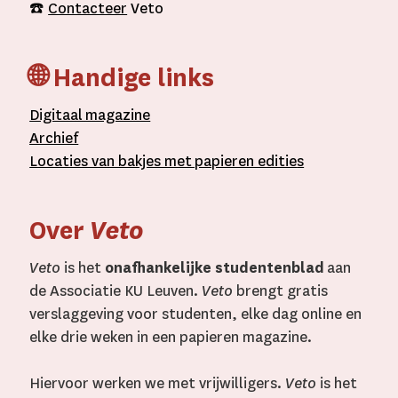
☎️
Contacteer
Veto
🌐 Handige links
D
igitaal
magazine
A
rchief
L
ocaties van bakjes met
papieren editie
s
Over
Veto
Veto
is het
onafhankelijke studentenblad
aan
de Associatie KU Leuven.
Veto
brengt gratis
verslaggeving voor studenten, elke dag online en
elke drie weken in een papieren magazine.
Hiervoor werken we met vrijwilligers.
Veto
is het