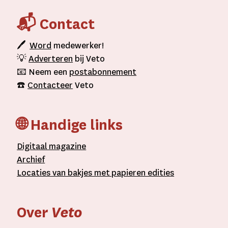
📬 Contact
🖊
Word
medewerker!
💡
Adverteren
bij Veto
📧 Neem een
postabonnement
☎️
Contacteer
Veto
🌐 Handige links
D
igitaal
magazine
A
rchief
L
ocaties van bakjes met
papieren editie
s
Over
Veto