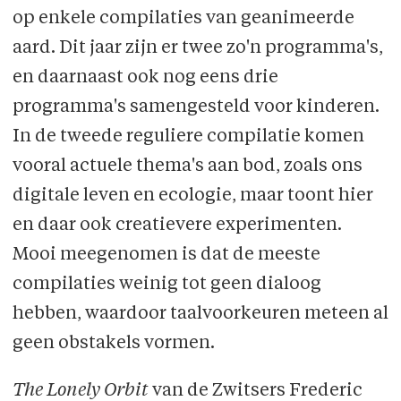
ook tickets voor livestreams. Dat zijn
Frictions uit Europese selectie 3
op enkele compilaties van geanimeerde
vertoningen op één vast moment,
aard. Dit jaar zijn er twee zo'n programma's,
Dark chamber uit Focus op Hongarije 1
gevolgd door live gesprekken. Om de
en daarnaast ook nog eens drie
hele week toegang te hebben tot alle
programma's samengesteld voor kinderen.
vertoningen, is er de festivalpas.
In de tweede reguliere compilatie komen
vooral actuele thema's aan bod, zoals ons
Het festival loopt tot 12 december. Alle
digitale leven en ecologie, maar toont hier
besproken compilaties zijn tot dan op
en daar ook creatievere experimenten.
elk moment beschikbaar. Tickets
Mooi meegenomen is dat de meeste
zijn
hier
te koop.
compilaties weinig tot geen dialoog
hebben, waardoor taalvoorkeuren meteen al
geen obstakels vormen.
The Lonely Orbit
van de Zwitsers Frederic