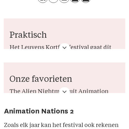
Praktisch
Het Leuvens Kortfilmfestival gaat dit
jaar gedwongen online door. De
organisatie heeft een dubbel
programma
uitgewerkt.
Onze favorieten
Geïnteresseerde kijkers kunnen een
The Alien Nightmare uit Animation
ticket kopen voor een video-on-
Nations 2
Animation Nations 2
demand, die ze op elk moment tijdens
Floaters uit Animation Nation 2
het festival kunnen bekijken. Er zijn
Zoals elk jaar kan het festival ook rekenen