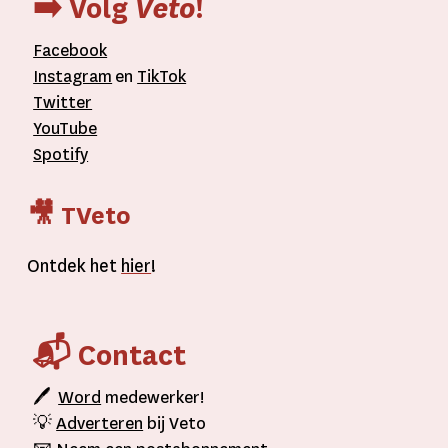
➡️ Volg
Veto
!
Facebook
Instagram
en
TikTok
Twitter
YouTube
Spotify
🎥 TVeto
Ontdek het
hier
!
📬 Contact
🖊
Word
medewerker!
💡
Adverteren
bij Veto