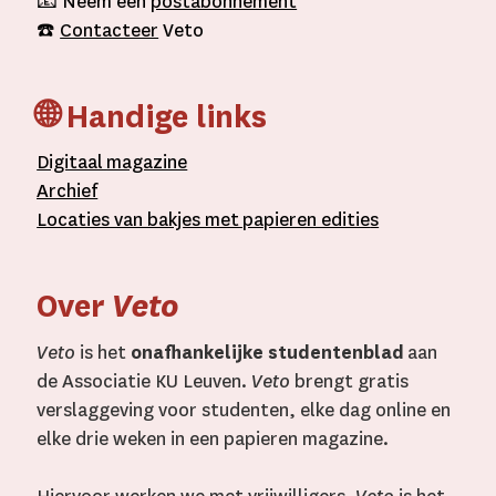
📧 Neem een
postabonnement
☎️
Contacteer
Veto
🌐 Handige links
D
igitaal
magazine
A
rchief
L
ocaties van bakjes met
papieren editie
s
Over
Veto
Veto
is het
onafhankelijke studentenblad
aan
de Associatie KU Leuven.
Veto
brengt gratis
verslaggeving voor studenten, elke dag online en
elke drie weken in een papieren magazine.