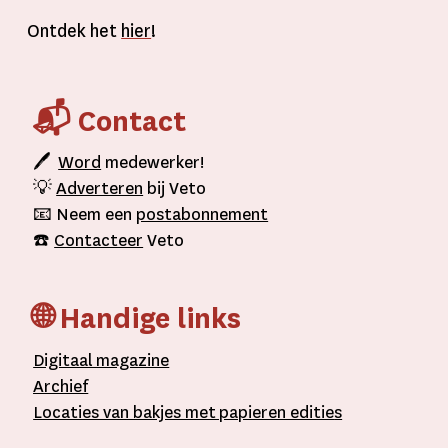
Ontdek het
hier
!
📬 Contact
🖊
Word
medewerker!
💡
Adverteren
bij Veto
📧 Neem een
postabonnement
☎️
Contacteer
Veto
🌐 Handige links
D
igitaal
magazine
A
rchief
L
ocaties van bakjes met
papieren editie
s