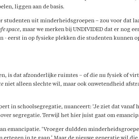
oelen, liggen aan de basis.
or studenten uit minderheidsgroepen – zou voor dat la
afe space
, maar we merken bij UNDIVIDED dat er nog een
jn - eerst in op fysieke plekken die studenten kunnen
 is dat afzonderlijke ruimtes – of die nu fysiek of vir
ce
niet alleen slechte wil, maar ook onwetendheid afstraf
pert in schoolsegregatie, nuanceert: ‘Je ziet dat vana
er segregatie. Terwijl het hier juist gaat om emancipat
s van emancipatie. ‘Vroeger duldden minderheidsgroep
 ertegen in te gaan.’ Maar de nieuwe generatie wil die 