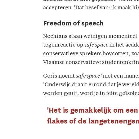
accepteren. ‘Dat besef van: ik maak hi
Freedom of speech
Nochtans staan weinigen momenteel te s
tegenreactie op
safe space
in het acad
conservatieve sprekers boycotten, zo
Vlaamse conservatieve studentenkring.
Goris noemt
safe space
‘met een hamer
‘Onderwijs draait errond dat je wereld
worden geuit, word je in feite geïsole
'Het is gemakkelijk om ee
flakes of de langetenengen