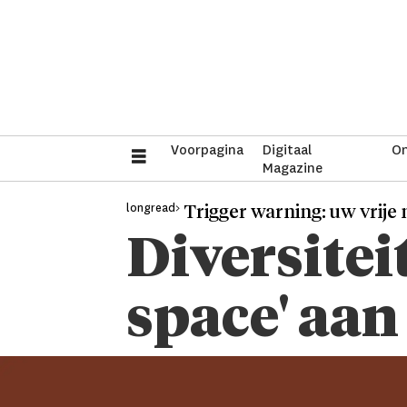
Voorpagina
Digitaal
On
Magazine
longread>
Trigger warning: uw vrije
Diversitei
space' aan