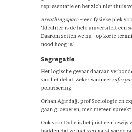
representatie en het zich niet thuis v
Breathing space
– een fysieke plek vo
‘Idealiter is de hele universiteit een
s
Daarom zetten we nu - op korte termi
nood hoog is.’
Segregatie
Het logische gevaar daaraan verbonden,
van het debat. Zeker wanneer
safe spa
polarisering.
Orhan Ağırdağ, prof Sociologie en ex
gaan groeperen, men meteen spreekt ov
Ook voor Dube is het juist een bewij
hadden dat ze niet geplaatst waren om