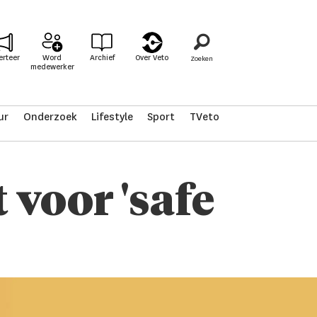
erteer
Word
Archief
Over Veto
medewerker
ur
Onderzoek
Lifestyle
Sport
TVeto
 voor 'safe