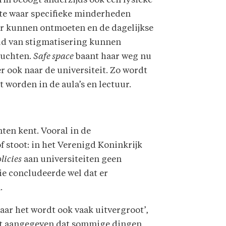
rm beoogt anderzijds ook een fysieke
te waar specifieke minderheden
ar kunnen ontmoeten en de dagelijkse
ld van stigmatisering kunnen
luchten.
Safe space
baant haar weg nu
r ook naar de universiteit. Zo wordt
 worden in de aula’s en lectuur.
ten kent. Vooral in de
f stoot: in het Verenigd Koninkrijk
licies
aan universiteiten geen
e concludeerde wel dat er
.
aar het wordt ook vaak uitvergroot’,
ordt aangegeven dat sommige dingen