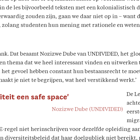
 in de les bijvoorbeeld teksten met een kolonialistisch 
aardig zouden zijn, gaan we daar niet op in – want dat
en, zolang studenten hun mening met rationele en wete
lank. Dat beaamt Nozizwe Dube van UNDIVIDED, het glo
een thema dat we heel interessant vinden en uitwerken 
 het gevoel hebben constant hun bestaansrecht te moe
kt je niet te begrijpen, wat heel verstikkend werkt.’
De Le
siteit een safe space'
achte
Nozizwe Dube (UNDIVIDED)
eers
migra
-regel niet herinschrijven voor dezelfde opleiding aa
 diversiteitsbeleid dat haar doelpubliek niet bereikt,