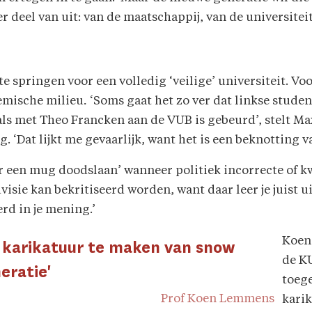
er deel van uit: van de maatschappij, van de universiteit
pringen voor een volledig ‘veilige’ universiteit. Voora
emische milieu
.
‘Soms gaat het zo ver dat linkse stude
als met Theo Francken aan de VUB is gebeurd’, stelt Ma
 ‘Dat lijkt me gevaarlijk, want het is een beknotting v
 een mug doodslaan’ wanneer politiek incorrecte of
visie kan bekritiseerd worden, want daar leer je juist u
erd in je mening.’
Koen
n karikatuur te maken van snow
de K
eratie'
toege
Prof Koen Lemmens
kari