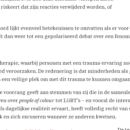
riskeert dat zijn reacties verwijderd worden, of
ord lijkt evenveel betekenissen te omvatten als er voo
dt dan weer tot een gepolariseerd debat over een fenom
therapie, waarbij personen met een trauma-ervaring no
ed veroorzaken. De redenering is dat minderheden als
 een veilige plek om met dit trauma te kunnen omgaan
ie voorrang geeft aan stemmen van zij die in de same
wen over
people of colour
tot LGBT’s – en vooral de inters
 dagelijkse realiteit ervaart, heeft volledig recht va
k en zich excuseren wanneer ze anderen kwetsen.