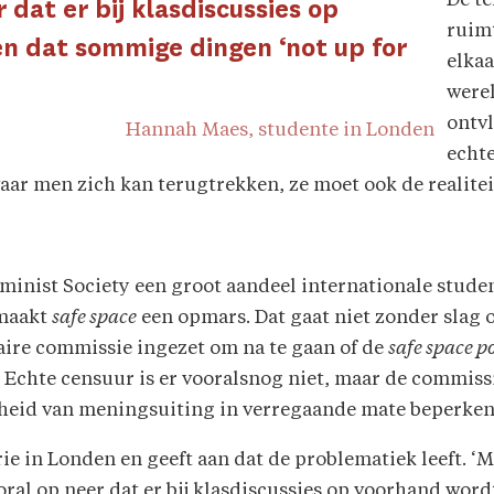
De te
 dat er bij klasdiscussies op
ruim
n dat sommige dingen ‘not up for
elka
were
ontv
Hannah Maes, studente in Londen
echte
waar men zich kan terugtrekken, ze moet ook de realiteit
eminist Society een groot aandeel internationale studen
 maakt
safe space
een opmars. Dat gaat niet zonder slag o
taire commissie ingezet om na te gaan of de
safe space po
Echte censuur is er vooralsnog niet, maar de commissi
rijheid van meningsuiting in verregaande mate beperken
e in Londen en geeft aan dat de problematiek leeft. ‘M
oral op neer dat er bij klasdiscussies op voorhand w