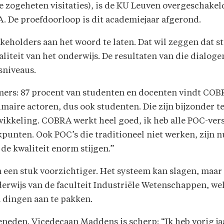
 zogeheten visitaties), is de KU Leuven overgeschakel
A. De proefdoorloop is dit academiejaar afgerond.
akeholders aan het woord te laten. Dat wil zeggen dat
aliteit van het onderwijs. De resultaten van die dial
sniveaus.
mers: 87 procent van studenten en docenten vindt C
imaire actoren, dus ook studenten. Die zijn bijzonder t
twikkeling. COBRA werkt heel goed, ik heb alle POC-versl
kpunten. Ook POC’s die traditioneel niet werken, zijn 
 de kwaliteit enorm stijgen.”
n een stuk voorzichtiger. Het systeem kan slagen, maar 
erwijs van de faculteit Industriële Wetenschappen, we
 dingen aan te pakken.
eneden. Vicedecaan Maddens is scherp: “Ik heb vorig 