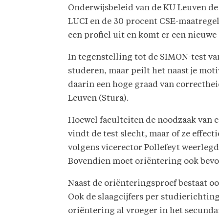
Onderwijsbeleid van de KU Leuven de
LUCI en de 30 procent CSE-maatregel 
een profiel uit en komt er een nieuw
In tegenstelling tot de SIMON-test va
studeren, maar peilt het naast je moti
daarin een hoge graad van correcthei
Leuven (Stura).
Hoewel faculteiten de noodzaak van ee
vindt de test slecht, maar of ze effec
volgens vicerector Pollefeyt weerleg
Bovendien moet oriëntering ook bevo
Naast de oriënteringsproef bestaat o
Ook de slaagcijfers per studierichtin
oriëntering al vroeger in het secund