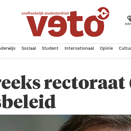
Adv
derwijs
Sociaal
Student
Internationaal
Opinie
Cultu
eeks rectoraat (
beleid