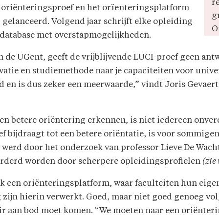
r
 oriënteringsproef en het orïenteringsplatform
g
gelanceerd. Volgend jaar schrijft elke opleiding
O
e database met overstapmogelijkheden.
n de UGent, geeft de vrijblijvende LUCI-proef geen ant
vatie en studiemethode naar je capaciteiten voor univer
d en is dus zeker een meerwaarde,” vindt Joris Gevaer
n betere oriëntering erkennen, is niet iedereen onver
tief bijdraagt tot een betere oriëntatie, is voor sommige
d werd door het onderzoek van professor Lieve De Wacht
rderd worden door scherpere opleidingsprofielen
(zie
ok een oriënteringsplatform, waar faculteiten hun eig
g zijn hierin verwerkt. Goed, maar niet goed genoeg vol
air aan bod moet komen. “We moeten naar een oriënterin