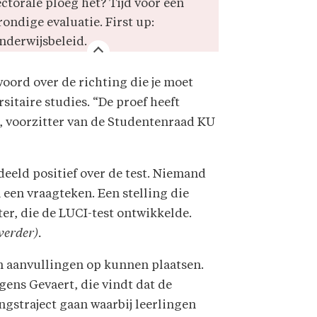
ectorale ploeg het? Tijd voor een
rondige evaluatie. First up:
nderwijsbeleid.
woord over de richting die je moet
sitaire studies. “De proef heeft
t, voorzitter van de Studentenraad KU
deeld positief over de test. Niemand
n een vraagteken. Een stelling die
er, die de LUCI-test ontwikkelde.
 verder).
en aanvullingen op kunnen plaatsen.
gens Gevaert, die vindt dat de
gstraject gaan waarbij leerlingen