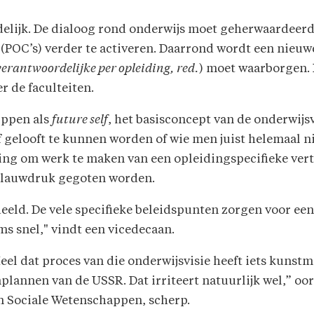
uidelijk. De dialoog rond onderwijs moet geherwaardee
OC’s) verder te activeren. Daarrond wordt een nieuwe
verantwoordelijke per opleiding, red.
) moet waarborgen. 
 de faculteiten.
ippen als
future self
, het basisconcept van de onderwijs
 gelooft te kunnen worden of wie men juist helemaal ni
ding om werk te maken van een opleidingspecifieke verta
 blauwdruk gegoten worden.
eeld. De vele specifieke beleidspunten zorgen voor ee
ms snel," vindt een vicedecaan.
el dat proces van die onderwijsvisie heeft iets kunst
plannen van de USSR. Dat irriteert natuurlijk wel,” o
en Sociale Wetenschappen, scherp.