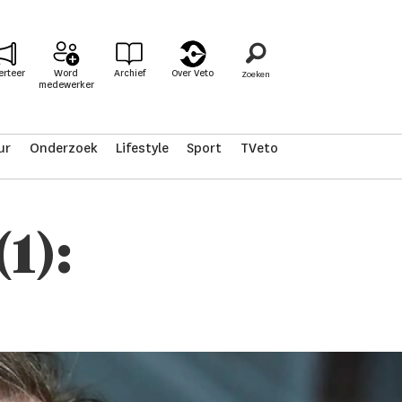
erteer
Word
Archief
Over Veto
medewerker
ur
Onderzoek
Lifestyle
Sport
TVeto
1):