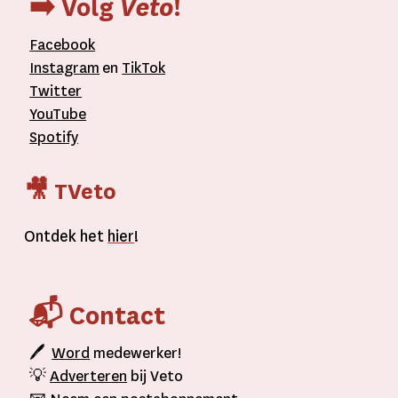
➡️ Volg
Veto
!
Facebook
Instagram
en
TikTok
Twitter
YouTube
Spotify
🎥 TVeto
Ontdek het
hier
!
📬 Contact
🖊
Word
medewerker!
💡
Adverteren
bij Veto