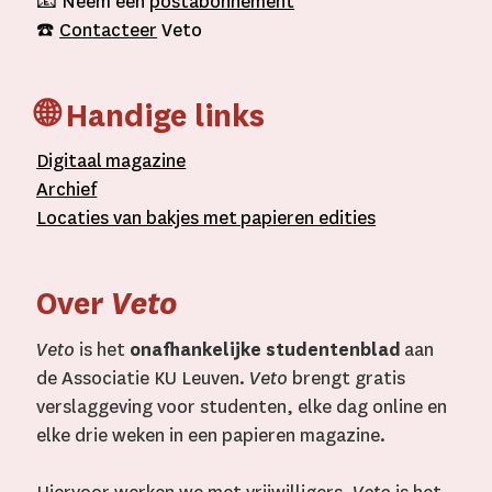
📧 Neem een
postabonnement
☎️
Contacteer
Veto
🌐 Handige links
D
igitaal
magazine
A
rchief
L
ocaties van bakjes met
papieren editie
s
Over
Veto
Veto
is het
onafhankelijke studentenblad
aan
de Associatie KU Leuven.
Veto
brengt gratis
verslaggeving voor studenten, elke dag online en
elke drie weken in een papieren magazine.