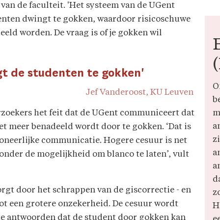
 van de faculteit. 'Het systeem van de UGent
denten dwingt te gokken, waardoor risicoschuwe
eld worden. De vraag is of je gokken wil
t de studenten te gokken'
O
Jef Vanderoost, KU Leuven
b
m
rzoekers het feit dat de UGent communiceert dat
a
et meer benadeeld wordt door te gokken. ‘Dat is
zi
n oneerlijke communicatie. Hogere cesuur is net
a
zonder de mogelijkheid om blanco te laten’, vult
a
d
rgt door het schrappen van de giscorrectie - en
z
ot een grotere onzekerheid. De cesuur wordt
H
ste antwoorden dat de student door gokken kan
e