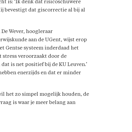
cht is: ‘Ik denk dat risicoschuwere
 bevestigt dat giscorrectie al bij al
 De Wever, hoogleraar
rwijskunde aan de UGent, wijst erop
het Gentse systeem inderdaad het
 stress veroorzaakt door de
at is net positief bij de KU Leuven.’
hebben enerzijds en dat er minder
 wil het zo simpel mogelijk houden, de
vraag is waar je meer belang aan