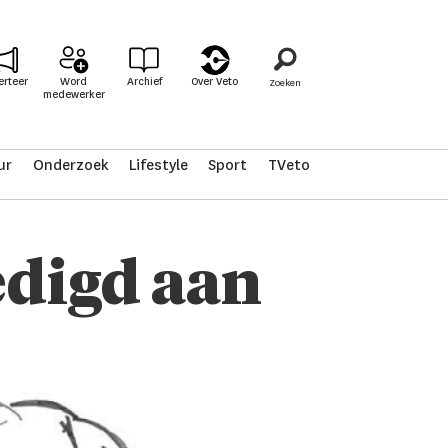
erteer
Word
Archief
Over Veto
medewerker
ur
Onderzoek
Lifestyle
Sport
TVeto
digd aan