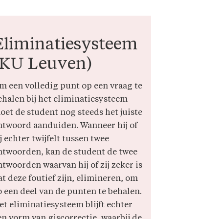
Eliminatiesysteem
(KU Leuven)
m een volledig punt op een vraag te
ehalen bij het eliminatiesysteem
oet de student nog steeds het juiste
ntwoord aanduiden. Wanneer hij of
j echter twijfelt tussen twee
ntwoorden, kan de student de twee
ntwoorden waarvan hij of zij zeker is
at deze foutief zijn, elimineren, om
o een deel van de punten te behalen.
et eliminatiesysteem blijft echter
en vorm van giscorrectie, waarbij de