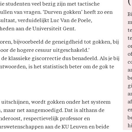
ie studenten veel bezig zijn met tactische
ullen van vragen. ‘Durven gokken’ heeft zo een
B
sultaat, verduidelijkt Luc Van de Poele,
m
eden aan de Universiteit Gent.
t
t
toren, bijvoorbeeld de geneigdheid tot gokken, bij
o
 door de hogere cesuur uitgeschakeld.'
o
 klassieke giscorrectie dus benadeeld. Als je bij
c
ntwoorden, is het statistisch beter om de gok te
a
b
g
a
a
t uitschijnen, wordt gokken onder het systeem
er
n, maar net aangemoedigd. Dat is althans de
b
nderoost, respectievelijk professor en
h
eurswetenschappen aan de KU Leuven en beide