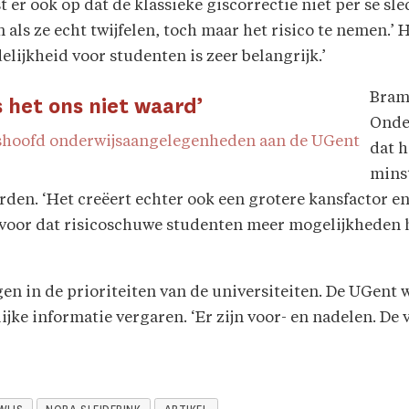
 er ook op dat de klassieke giscorrectie niet per se sle
s ze echt twijfelen, toch maar het risico te nemen.’ Hij
elijkheid voor studenten is zeer belangrijk.’
Bram
s het ons niet waard’
Onde
gshoofd onderwijsaangelegenheden aan de UGent
dat 
minst
den. ‘Het creëert echter ook een grotere kansfactor en d
rvoor dat risicoschuwe studenten meer mogelijkheden 
ggen in de prioriteiten van de universiteiten. De UGent
jke informatie vergaren. ‘Er zijn voor- en nadelen. De 