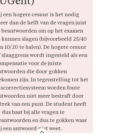
(UGent)
ij een hogere cesuur is het nodig
eer dan de helft van de vragen juist
e beantwoorden om op het examen
e kunnen slagen (bijvoorbeeld 25/40
m 10/20 te halen). De hogere cesuur
f slaaggrens wordt ingesteld als een
ompensatie voor de juiste
ntwoorden die door gokken
ekomen zijn. In tegenstelling tot het
iscorrectiesysteem worden foute
ntwoorden niet meer bestraft door
ftrek van een punt. De student heeft
 dus baat bij alle vragen te
eantwoorden en dus te gokken waar
ij een antwoord niet weet.