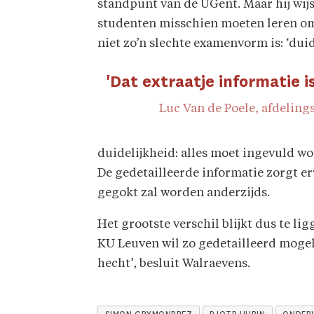
standpunt van de UGent. Maar hij wijst
studenten misschien moeten leren om al
niet zo’n slechte examenvorm is: ‘duid
'Dat extraatje informatie i
Luc Van de Poele, afdelin
duidelijkheid: alles moet ingevuld wor
De gedetailleerde informatie zorgt e
gegokt zal worden anderzijds.
Het grootste verschil blijkt dus te li
KU Leuven wil zo gedetailleerd mogeli
hecht’, besluit Walraevens.