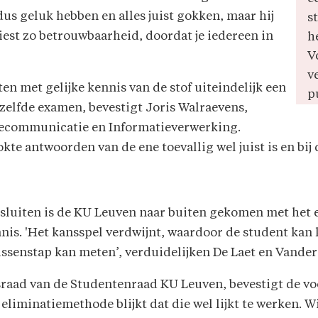
dus geluk hebben en alles juist gokken, maar hij
s
iest zo betrouwbaarheid, doordat je iedereen in
h
V
v
n met gelijke kennis van de stof uiteindelijk een
p
zelfde examen, bevestigt Joris Walraevens,
lecommunicatie en Informatieverwerking.
te antwoorden van de ene toevallig wel juist is en bij d
 sluiten is de KU Leuven naar buiten gekomen met het 
nis. 'Het kansspel verdwijnt, waardoor de student kan
tussenstap kan meten’, verduidelijken De Laet en Vander
sraad van de Studentenraad KU Leuven, bevestigt de vo
eliminatiemethode blijkt dat die wel lijkt te werken. Wij