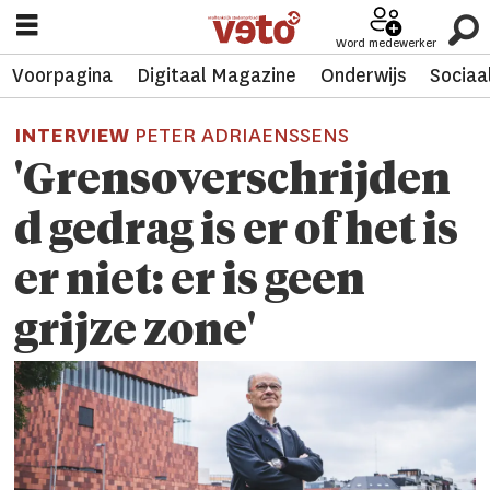
Word medewerker
Voorpagina
Digitaal Magazine
Onderwijs
Sociaa
INTERVIEW
PETER ADRIAENSSENS
'Grensoverschrijden
d gedrag is er of het is
er niet: er is geen
grijze zone'