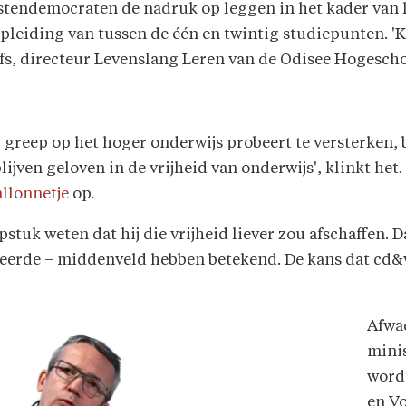
istendemocraten de nadruk op leggen in het kader van 
opleiding van tussen de één en twintig studiepunten. 
fs, directeur Levenslang Leren van de Odisee Hogesch
greep op het hoger onderwijs probeert te versterken, b
lijven geloven in de vrijheid van onderwijs', klinkt het.
allonnetje
op.
pstuk weten dat hij die vrijheid liever zou afschaffen. 
eerde – middenveld hebben betekend. De kans dat cd
Afwac
mini
wordt
en V