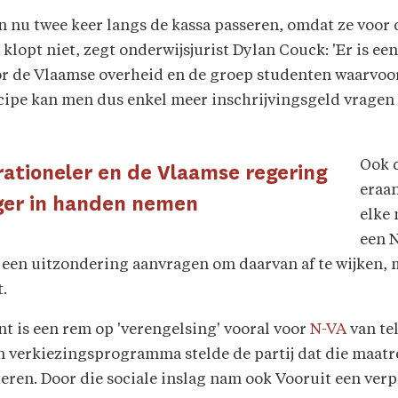
en nu twee keer langs de kassa passeren, omdat ze voor
klopt niet, zegt onderwijsjurist Dylan Couck: 'Er is ee
r de Vlaamse overheid en de groep studenten waarvoor
cipe kan men dus enkel meer inschrijvingsgeld vragen 
Ook 
rationeler en de Vlaamse regering
eraan
iger in handen nemen
elke 
een N
een uitzondering aanvragen om daarvan af te wijken, 
t.
t is een rem op 'verengelsing' vooral voor
N-VA
van tel
gen verkiezingsprogramma stelde de partij dat die maat
eren. Door die sociale inslag nam ook Vooruit een ver