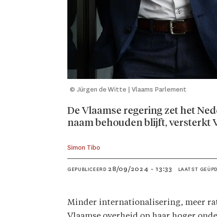
© Jürgen de Witte | Vlaams Parlement
De Vlaamse regering zet het Nede
naam behouden blijft, versterkt
Simon
Tibo
28/09/2024 - 13:33
GEPUBLICEERD
LAATST GEÜP
Minder internationalisering, meer ra
Vlaamse overheid op haar hoger onder