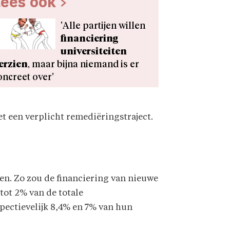
ees ook >
'Alle partijen willen
financiering
univer­siteiten
erzien
, maar bijna niemand is er
oncreet over'
t een verplicht remediëringstraject.
en. Zo zou de financiering van nieuwe
ot 2% van de totale
pectievelijk 8,4% en 7% van hun