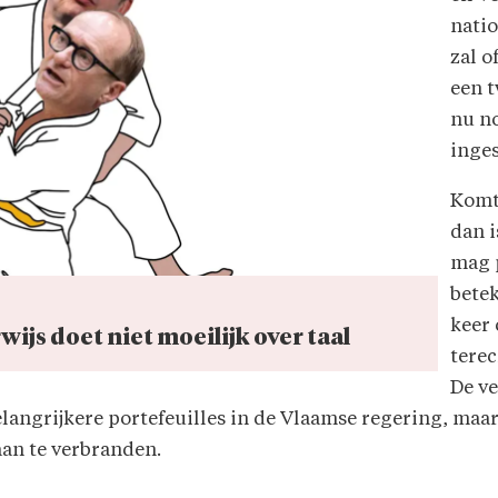
nati
zal 
een 
nu n
inge
Komt 
dan i
mag 
betek
keer 
ijs doet niet moeilijk over taal
terec
De v
angrijkere portefeuilles in de Vlaamse regering, maar l
an te verbranden.