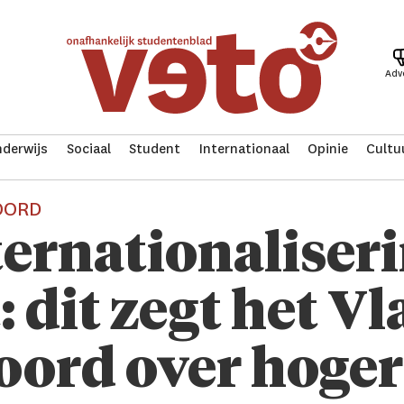
Adv
derwijs
Sociaal
Student
Internationaal
Opinie
Cultu
OORD
ernationaliseri
: dit zegt het V
oord over hoger