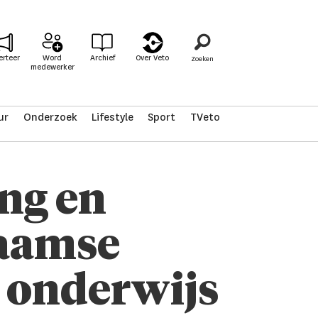
erteer
Word
Archief
Over Veto
medewerker
ur
Onderzoek
Lifestyle
Sport
TVeto
ng en
laamse
 onderwijs