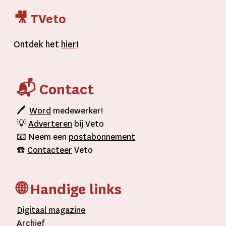
🎥 TVeto
Ontdek het
hier
!
📬 Contact
🖊
Word
medewerker!
💡
Adverteren
bij Veto
📧 Neem een
postabonnement
☎️
Contacteer
Veto
🌐 Handige links
D
igitaal
magazine
A
rchief