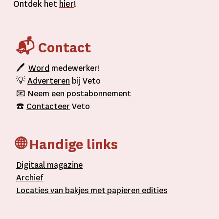
Ontdek het
hier
!
📬 Contact
🖊
Word
medewerker!
💡
Adverteren
bij Veto
📧 Neem een
postabonnement
☎️
Contacteer
Veto
🌐 Handige links
D
igitaal
magazine
A
rchief
L
ocaties van bakjes met
papieren editie
s