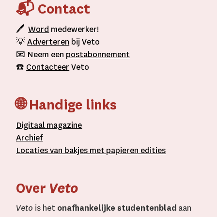
📬 Contact
🖊
Word
medewerker!
💡
Adverteren
bij Veto
📧 Neem een
postabonnement
☎️
Contacteer
Veto
🌐 Handige links
D
igitaal
magazine
A
rchief
L
ocaties van bakjes met
papieren editie
s
Over
Veto
Veto
is het
onafhankelijke studentenblad
aan