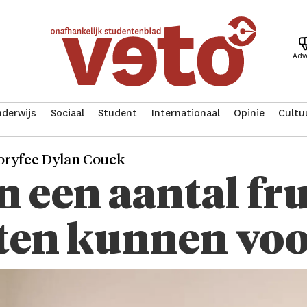
Adv
derwijs
Sociaal
Student
Internationaal
Opinie
Cultu
oryfee Dylan Couck
 een aantal fru
nten kunnen vo