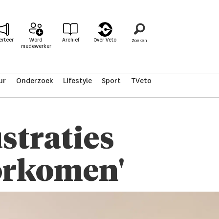
erteer
Word
Archief
Over Veto
medewerker
ur
Onderzoek
Lifestyle
Sport
TVeto
straties
orkomen'