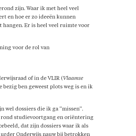
erond zijn. Waar ik met heel veel
ert en hoe er zo ideeën kunnen
t hangen. Er is heel veel ruimte voor
nning voor de rol van
rwijsraad of in de VLIR (
Vlaamse
e bezig ben geweest plots weg is en ik
ijn wel dossiers die ik ga ''missen''.
s rond studievoortgang en oriëntering
orbeeld, dat zijn dossiers waar ik als
uurder Onderwijs nauw bij betrokken