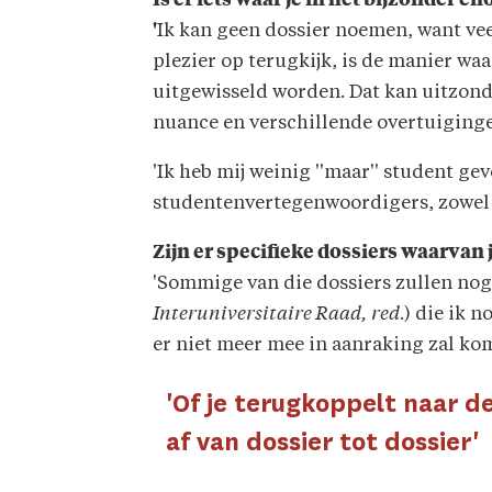
Is er iets waar je in het bijzonder e
'
Ik kan geen dossier noemen, want veel
plezier op terugkijk, is de manier w
uitgewisseld worden. Dat kan uitzonder
nuance en verschillende overtuiginge
'Ik heb mij weinig ''maar'' student ge
studentenvertegenwoordigers, zowel b
Zijn er specifieke dossiers waarvan j
'Sommige van die dossiers zullen nog
Interuniversitaire Raad, red
.) die ik 
er niet meer mee in aanraking zal ko
'Of je terugkoppelt naar 
af van dossier tot dossier'