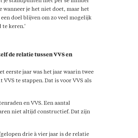
t je standpunten niet per se minder
e wanneer je het niet doet, maar het
een doel blijven om zo veel mogelijk
 te keren.'
elf de relatie tussen VVS en
t eerste jaar was het jaar waarin twee
 VVS te stappen. Dat is voor VVS als
tenraden en VVS. Een aantal
n niet altijd constructief. Dat zijn
fgelopen drie à vier jaar is de relatie