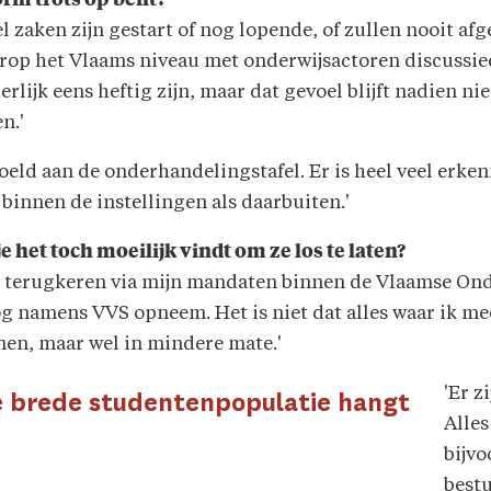
norm trots op bent?
 zaken zijn gestart of nog lopende, of zullen nooit afg
aarop het Vlaams niveau met onderwijsactoren discussie
lijk eens heftig zijn, maar dat gevoel blijft nadien nie
n.'
voeld aan de onderhandelingstafel. Er is heel veel erke
innen de instellingen als daarbuiten.'
e het toch moeilijk vindt om ze los te laten?
 terugkeren via mijn mandaten binnen de Vlaamse Onde
nog namens VVS opneem. Het is niet dat alles waar ik me
men, maar wel in mindere mate.'
'Er z
de brede studentenpopulatie hangt
Alle
bijvo
best