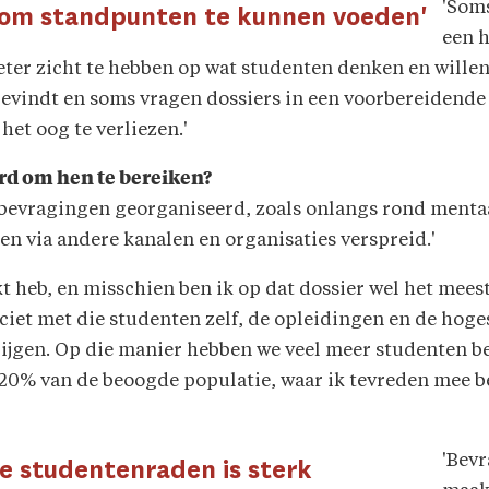
'Som
 om standpunten te kunnen voeden'
een 
er zicht te hebben op wat studenten denken en willen.
e bevindt en soms vragen dossiers in een voorbereidende 
het oog te verliezen.'
rd om hen te bereiken?
 bevragingen georganiseerd, zoals onlangs rond menta
en via andere kanalen en organisaties verspreid.'
rkt heb, en misschien ben ik op dat dossier wel het mee
ciet met die studenten zelf, de opleidingen en de ho
rijgen. Op die manier hebben we veel meer studenten be
20% van de beoogde populatie, waar ik tevreden mee be
'Bevr
de studentenraden is sterk