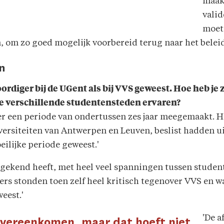
maak
valid
moet 
, om zo goed mogelijk voorbereid terug naar het beleid
n
diger bij de UGent als bij VVS geweest. Hoe heb je z
e verschillende studentensteden ervaren?
er een periode van ondertussen zes jaar meegemaakt. He
ersiteiten van Antwerpen en Leuven, beslist hadden uit
eilijke periode geweest.'
 gekend heeft, met heel veel spanningen tussen studen
 stonden toen zelf heel kritisch tegenover VVS en ware
eest.'
'De a
 overeenkomen, maar dat hoeft niet