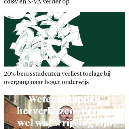
cd&v en N-VA verder op
20% beursstudenten verliest toelage bij
overgang naar hoger onderwijs
Decaan Sociale
Wetenschappen
herverkozen: 'Er mag
wel wat wrijving zijn