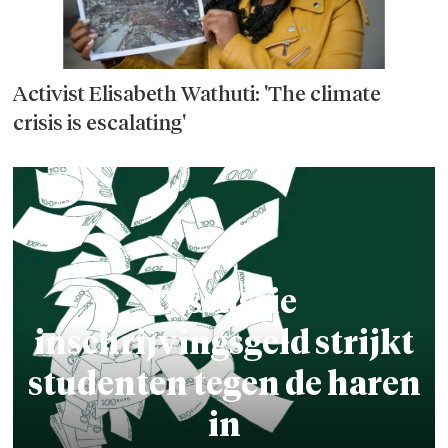
Activist Elisabeth Wathuti: 'The climate
crisis is escalating'
Discussie
inschrijvingsgeld strijkt
studenten tegen de haren
in