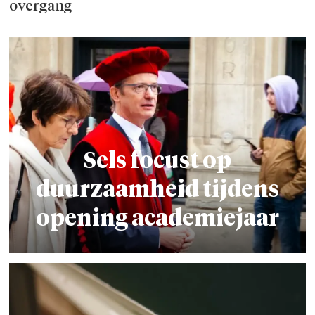
overgang
Sels focust op
duurzaamheid tijdens
opening academiejaar