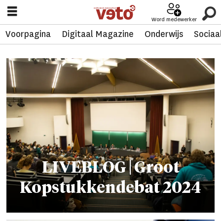
Word medewerker
Voorpagina
Digitaal Magazine
Onderwijs
Sociaa
Tag:
wolf
france
LIVEBLOG | Groot
Kopstukkendebat 2024