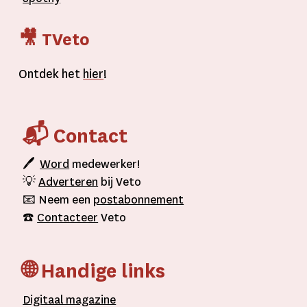
🎥 TVeto
Ontdek het
hier
!
📬 Contact
🖊
Word
medewerker!
💡
Adverteren
bij Veto
📧 Neem een
postabonnement
☎️
Contacteer
Veto
🌐 Handige links
D
igitaal
magazine