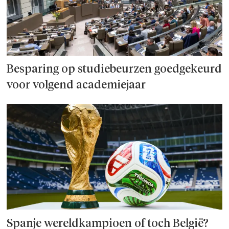
Besparing op studie­beurzen goed­ge­keurd
voor volgend academiejaar
Spanje wereld­kampioen of toch België?