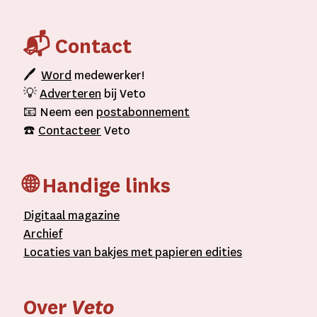
📬 Contact
🖊
Word
medewerker!
💡
Adverteren
bij Veto
📧 Neem een
postabonnement
☎️
Contacteer
Veto
🌐 Handige links
D
igitaal
magazine
A
rchief
L
ocaties van bakjes met
papieren editie
s
Over
Veto