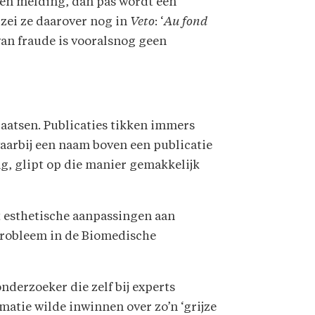
een melding, dan pas wordt een
 zei ze daarover nog in
Veto
: ‘
Au fond
 van fraude is vooralsnog geen
laatsen. Publicaties tikken immers
waarbij een naam boven een publicatie
g, glipt op die manier gemakkelijk
it esthetische aanpassingen aan
probleem in de Biomedische
nderzoeker die zelf bij experts
matie wilde inwinnen over zo’n ‘grijze