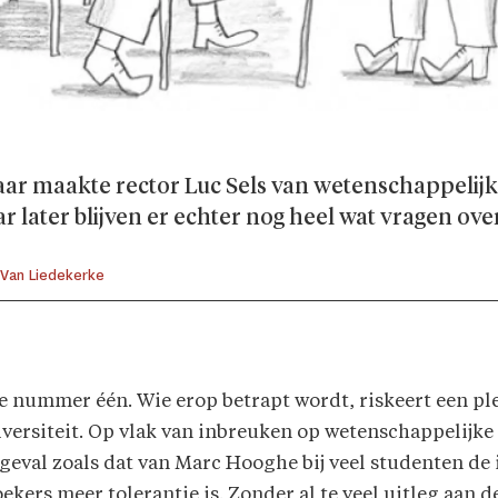
ar maakte rector Luc Sels van wetenschappelijke 
ar later blijven er echter nog heel wat vragen ove
 Van Liedekerke
e nummer één. Wie erop betrapt wordt, riskeert een ple
iversiteit. Op vlak van inbreuken op wetenschappelijke 
n geval zoals dat van Marc Hooghe bij veel studenten de 
ers meer tolerantie is. Zonder al te veel uitleg aan d