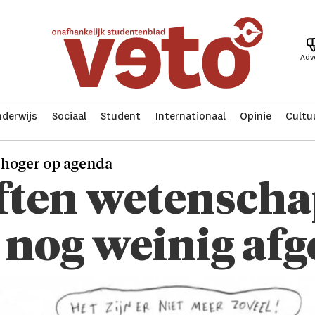
Adv
derwijs
Sociaal
Student
Internationaal
Opinie
Cultu
l hoger op agenda
ften wetenscha
it nog weinig a