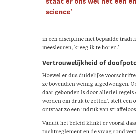
staat er ons wel het een e
science'
in een discipline met bepaalde tradi
meesleuren, kreeg ik te horen.’
Vertrouwelijkheid of doofpot
Hoewel er dus duidelijke voorschrift
ze bovendien weinig afgedwongen. Oo
daar gebonden is door allerlei rege
worden om druk te zetten’, stelt een 
ontstaat zo een indruk van straffeloo
Vanuit het beleid klinkt er vooral da
tuchtreglement en de vraag rond vertr