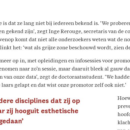
s dat ze lang niet bij iedereen bekend is. ‘We prober
en gekend zijn', zegt Inge Rerouge, secretaris van de 
ovenop komt dat niet alle onderzoekers weten wat de nor
nkt het: ‘wat als grijze zone beschouwd wordt, zien de 
l meer op in, met opleidingen en infosessies voor promo
omen naar zo’n sessie, maar daaruit bleek al gauw da
 van onze data’, zegt de doctoraatsstudent. ‘We hadde
laars gelapt en dat wist onze promotor zelf ook niet.’
Hoew
dere disciplines dat zij op
preve
r zij hooguit esthetische
hoof
gedaan’
klach