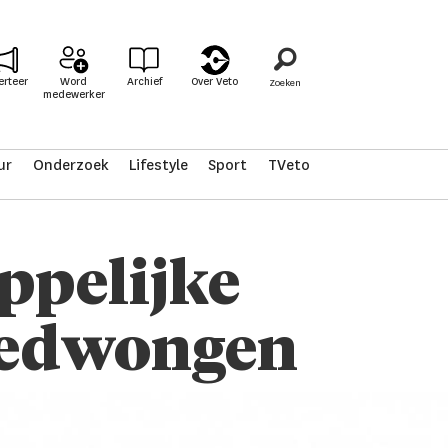
erteer
Word
Archief
Over Veto
medewerker
ur
Onderzoek
Lifestyle
Sport
TVeto
ppelijke
fgedwongen