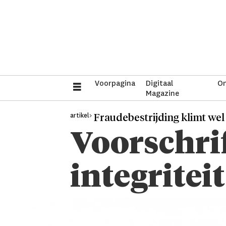
Voorpagina
Digitaal
On
Magazine
artikel>
Fraudebestrijding klimt we
Voorschri
integrite