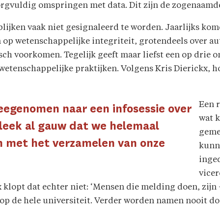
gvuldig omspringen met data. Dit zijn de zogenaamde 
lijken vaak niet gesignaleerd te worden. Jaarlijks kome
op wetenschappelijke integriteit, grotendeels over a
isch voorkomen. Tegelijk geeft maar liefst een op drie o
wetenschappelijke praktijken. Volgens Kris Dierickx, h
Een r
egenomen naar een infosessie over
wat k
bleek al gauw dat we helemaal
geme
 met het verzamelen van onze
kunn
inge
vice
klopt dat echter niet: ‘Mensen die melding doen, zijn 
 op de hele universiteit. Verder worden namen nooit do