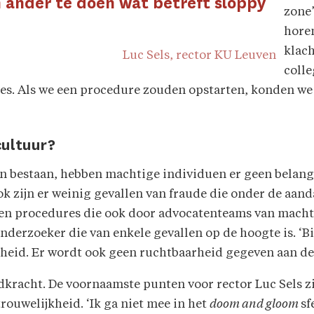
n ander te doen wat betreft sloppy
zone’
hore
klach
Luc Sels, rector KU Leuven
colle
ties. Als we een procedure zouden opstarten, konden w
cultuur?
en bestaan, hebben machtige individuen er geen belang
k zijn er weinig gevallen van fraude die onder de aa
ls en procedures die ook door advocatenteams van mac
onderzoeker die van enkele gevallen op de hoogte is. ‘B
sheid. Er wordt ook geen ruchtbaarheid gegeven aan de s
adkracht. De voornaamste punten voor rector Luc Sels zi
ouwelijkheid. ‘Ik ga niet mee in het
doom and gloom
sf