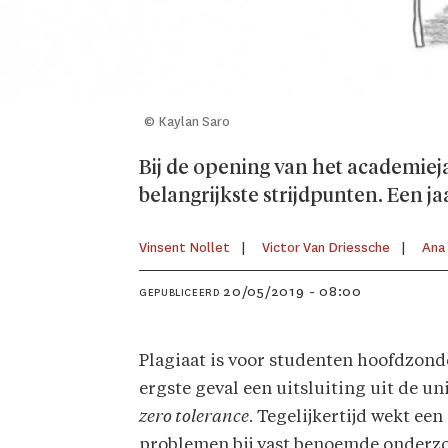
© Kaylan Saro
Bij de opening van het academieja
belangrijkste strijdpunten. Een ja
Vinsent Nollet
Victor Van Driessche
Ana
20/05/2019 - 08:00
GEPUBLICEERD
Plagiaat is voor studenten hoofdzond
ergste geval een uitsluiting uit de un
zero tolerance
. Tegelijkertijd wekt ee
problemen bij vast benoemde onderzoek