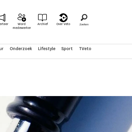
erteer
Word
Archief
Over Veto
medewerker
ur
Onderzoek
Lifestyle
Sport
TVeto