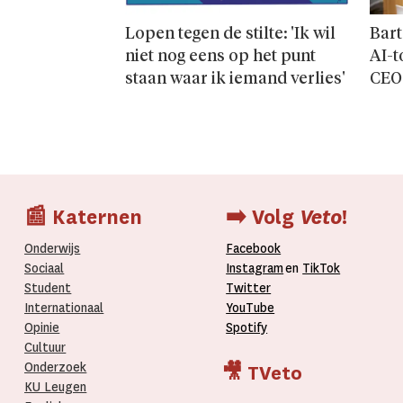
Lopen tegen de stilte: 'Ik wil
Bart
niet nog eens op het punt
AI-t
staan waar ik iemand verlies'
CEO
📰 Katernen
➡️ Volg
Veto
!
Onderwijs
Facebook
Sociaal
Instagram
en
TikTok
Student
Twitter
Internationaal­
YouTube
Opinie
Spotify
Cultuur
Onderzoek
🎥 TVeto
KU Leugen