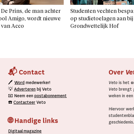
 De Prins, de man achter
Studenten vechten bespa
ool Amigo, wordt nieuwe
op studie­toelagen aan bij
 van Acco
Grondwettelijk Hof
📬 Contact
Over
Ve
🖊
Word
medewerker!
Veto
is het
o
💡
Adverteren
bij Veto
Veto
brengt g
📧 Neem een
postabonnement
weken in een
☎️
Contacteer
Veto
Hiervoor werk
studentenbla
🌐 Handige links
geschiedenis
D
igitaal
magazine