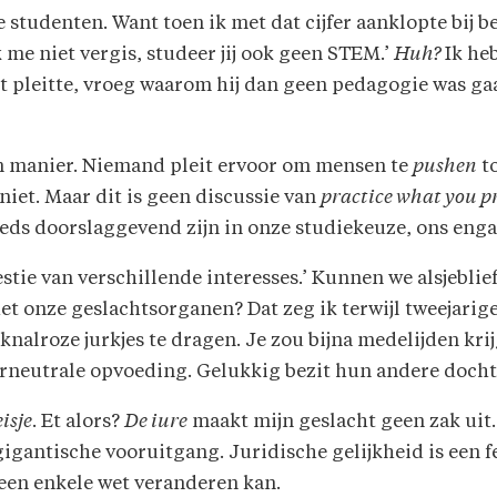
 studenten. Want toen ik met dat cijfer aanklopte bij be
k me niet vergis, studeer jij ook geen STEM.’
Huh?
Ik he
pleitte, vroeg waarom hij dan geen pedagogie was gaan 
gen manier. Niemand pleit ervoor om mensen te
pushen
to
niet. Maar dit is geen discussie van
practice what you p
eds doorslaggevend zijn in onze studiekeuze, ons eng
stie van verschillende interesses.’ Kunnen we alsjeblie
et onze geslachtsorganen? Dat zeg ik terwijl tweejarig
knalroze jurkjes te dragen. Je zou bijna medelijden kr
rneutrale opvoeding. Gelukkig bezit hun andere dochte
isje
. Et alors?
De iure
maakt mijn geslacht geen zak uit.
gantische vooruitgang. Juridische gelijkheid is een fei
geen enkele wet veranderen kan.