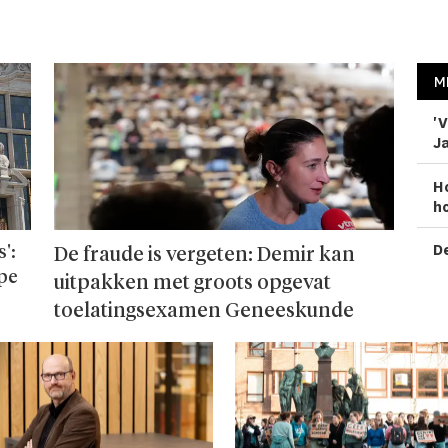
M
'V
Ja
H
ho
De
':
De fraude is vergeten: Demir kan
ope
uitpakken met groots opgevat
toelatingsexamen Geneeskunde