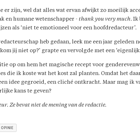
 er zijn, wel dat alles wat ervan afwijkt zo moeilijk ac
eak en humane wetenschapper -
thank you very much
. Ik
zen als ‘niet te emotioneel voor een hoofdredacteur’.
redacteurschap heb gedaan, leek me een jaar geleden n
m jij niet op?’ grapte en vervolgde met een ‘eigenlijk 
ditie op om hem het magische recept voor genderevenwic
jes die ik koste wat het kost zal planten. Omdat het da
, een idee gegroeid, een cliché ontkracht. Maar mag ik v
lijke kans te geven?
ur. Ze bevat niet de mening van de redactie.
OPINIE