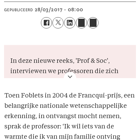
28/03/2017 - 08:00
GEPUBLICEERD
In deze nieuwe reeks, 'Prof & Soc',
interviewen we professoren die zich
maatschappelijk, politiek of sociaal
hebben ingezet voor de samenleving of
Toen Foblets in 2004 de Francqui-prijs, een
dat nog steeds doen. Deze week:
Marie-
belangrijke nationale wetenschappelijke
Claire Foblets.
erkenning, in ontvangst mocht nemen,
sprak de professor: ‘Ik wil iets van de
warmte die ik van mijn familie ontving