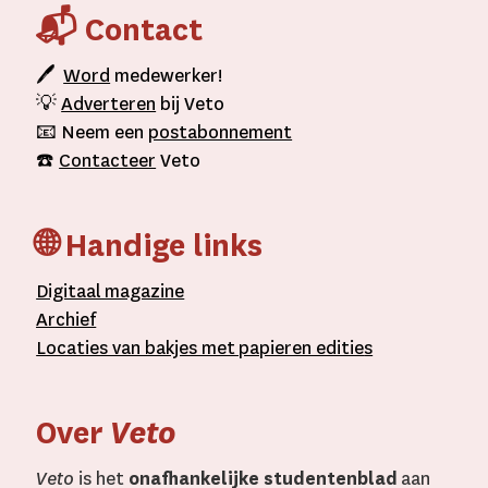
📬 Contact
🖊
Word
medewerker!
💡
Adverteren
bij Veto
📧 Neem een
postabonnement
☎️
Contacteer
Veto
🌐 Handige links
D
igitaal
magazine
A
rchief
L
ocaties van bakjes met
papieren editie
s
Over
Veto
Veto
is het
onafhankelijke studentenblad
aan