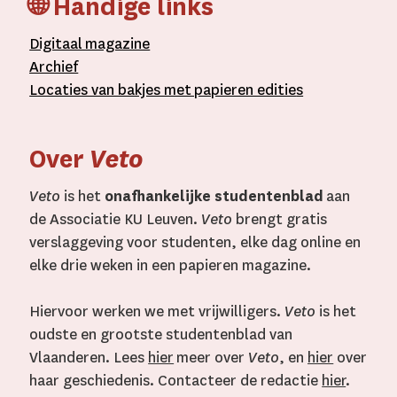
🌐 Handige links
D
igitaal
magazine
A
rchief
L
ocaties van bakjes met
papieren editie
s
Over
Veto
Veto
is het
onafhankelijke studentenblad
aan
de Associatie KU Leuven.
Veto
brengt gratis
verslaggeving voor studenten, elke dag online en
elke drie weken in een papieren magazine.
Hiervoor werken we met vrijwilligers.
Veto
is het
oudste en grootste studentenblad van
Vlaanderen. Lees
hier
meer over
Veto
, en
hier
over
haar geschiedenis. Contacteer de redactie
hier
.