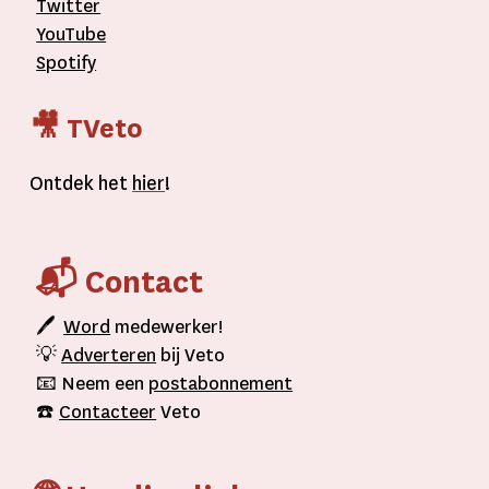
Twitter
YouTube
Spotify
🎥 TVeto
Ontdek het
hier
!
📬 Contact
🖊
Word
medewerker!
💡
Adverteren
bij Veto
📧 Neem een
postabonnement
☎️
Contacteer
Veto