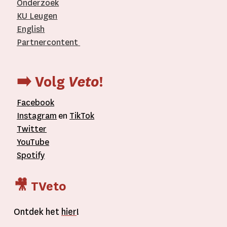
Onderzoek
KU Leugen
English
Partnercontent
­
➡️ Volg
Veto
!
Facebook
Instagram
en
TikTok
Twitter
YouTube
Spotify
🎥 TVeto
Ontdek het
hier
!