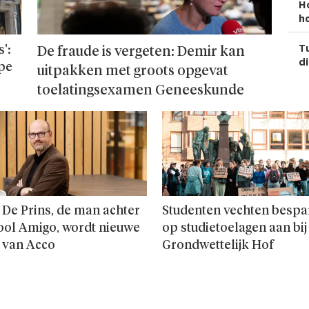
H
ho
Tu
':
De fraude is vergeten: Demir kan
di
ope
uitpakken met groots opgevat
toelatingsexamen Geneeskunde
 De Prins, de man achter
Studenten vechten bespa
ool Amigo, wordt nieuwe
op studie­toelagen aan bij
 van Acco
Grondwettelijk Hof