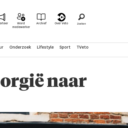
erteer
Word
Archief
Over Veto
medewerker
ur
Onderzoek
Lifestyle
Sport
TVeto
orgië naar