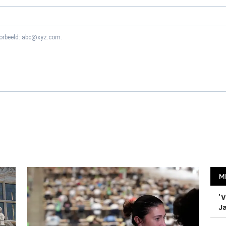
oorbeeld: abc@xyz.com.
M
'V
Ja