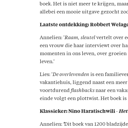
boek. Het is niet meer te krijgen, m
allebei een mooie uitgave gezocht zod
Laatste ontdekking: Robbert Welag
Annelien: '
Raam, sleutel
vertelt over e
een vrouw die haar interviewt over h
momenten in ons leven, over groeien in
leven.'
Lies: '
De overlevenden
is een familieve
vakantiehuis, liggend naast een meer 
voortdurend
flashbacks
naar een vakan
einde volgt een plottwist. Het boek i
Klassieker: Nino Haratischwili -
Het
Annelien:
'
Dit boek van 1200 bladzijden