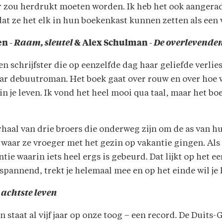
aar zou herdrukt moeten worden. Ik heb het ook aangera
at ze het elk in hun boekenkast kunnen zetten als een 
en -
Raam, sleutel
& Alex Schulman -
De overlevende
en schrijfster die op eenzelfde dag haar geliefde verlie
aar debuutroman. Het boek gaat over rouw en over hoe
 je leven. Ik vond het heel mooi qua taal, maar het boek 
rhaal van drie broers die onderweg zijn om de as van h
waar ze vroeger met het gezin op vakantie gingen. Als l
tie waarin iets heel ergs is gebeurd. Dat lijkt op het e
s spannend, trekt je helemaal mee en op het einde wil j
 achtste leven
 staat al vijf jaar op onze toog – een record. De Duits-