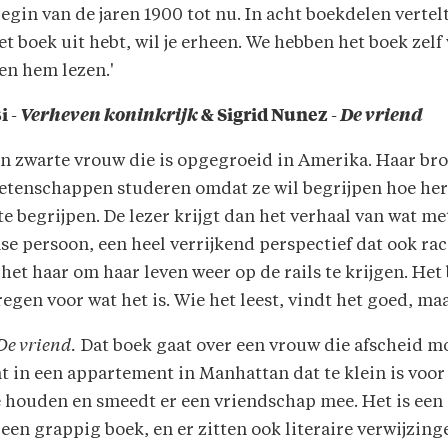
egin van de jaren 1900 tot nu. In acht boekdelen vertel
het boek uit hebt, wil je erheen. We hebben het boek zelf
en hem lezen.'
i -
Verheven koninkrijk
& Sigrid Nunez -
De vriend
n zwarte vrouw die is opgegroeid in Amerika. Haar broer
wetenschappen studeren omdat ze wil begrijpen hoe he
te begrijpen. De lezer krijgt dan het verhaal van wat m
e persoon, een heel verrijkend perspectief dat ook rac
het haar om haar leven weer op de rails te krijgen. He
gen voor wat het is. Wie het leest, vindt het goed, ma
De vriend.
Dat boek gaat over een vrouw die afscheid m
t in een appartement in Manhattan dat te klein is voor
 houden en smeedt er een vriendschap mee. Het is een 
 een grappig boek, en er zitten ook literaire verwijzing