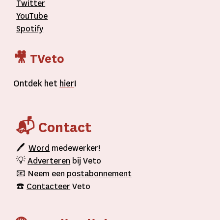
Twitter
YouTube
Spotify
🎥 TVeto
Ontdek het
hier
!
📬 Contact
🖊
Word
medewerker!
💡
Adverteren
bij Veto
📧 Neem een
postabonnement
☎️
Contacteer
Veto