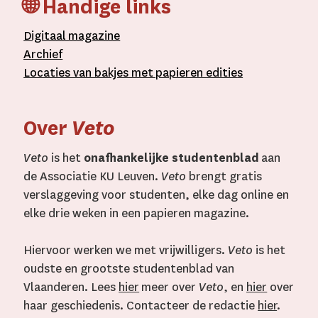
🌐 Handige links
D
igitaal
magazine
A
rchief
L
ocaties van bakjes met
papieren editie
s
Over
Veto
Veto
is het
onafhankelijke studentenblad
aan
de Associatie KU Leuven.
Veto
brengt gratis
verslaggeving voor studenten, elke dag online en
elke drie weken in een papieren magazine.
Hiervoor werken we met vrijwilligers.
Veto
is het
oudste en grootste studentenblad van
Vlaanderen. Lees
hier
meer over
Veto
, en
hier
over
haar geschiedenis. Contacteer de redactie
hier
.