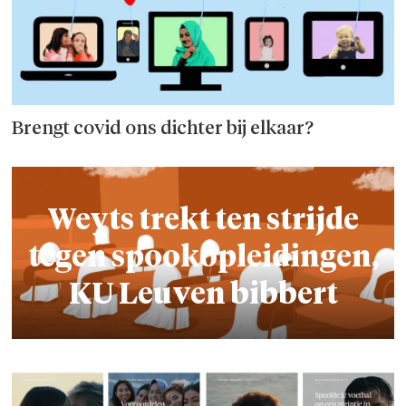
Brengt covid ons dichter bij elkaar?
Weyts trekt ten strijde
tegen spookopleidingen,
KU Leuven bibbert