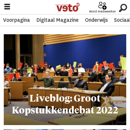
Word medewerker
Voorpagina
Digitaal Magazine
Onderwijs
Sociaa
Tag:
daan
delespaul
Liveblog: Groot
Kopstukkendebat 2022