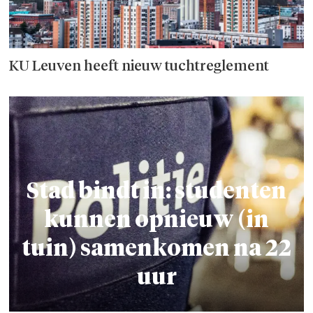
KU Leuven heeft nieuw tuchtreglement
Stad bindt in: studenten
kunnen opnieuw (in
tuin) samenkomen na 22
uur