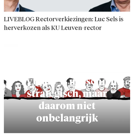
LIVEBLOG Rectorverkiezingen: Luc Sels is
herverkozen als KU Leuven-rector
'Tytgate' is misschien
strategisch, maar
daarom niet
onbelangrijk