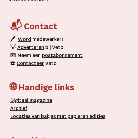
📬 Contact
🖊
Word
medewerker!
💡
Adverteren
bij Veto
📧 Neem een
postabonnement
☎️
Contacteer
Veto
🌐 Handige links
D
igitaal
magazine
A
rchief
L
ocaties van bakjes met
papieren editie
s