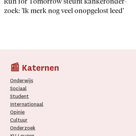
Run for Tomorrow steunt kanker­onder­
zoek: 'Ik merk nog veel onopgelost leed'
📰 Katernen
Onderwijs
Sociaal
Student
Internationaal­
Opinie
Cultuur
Onderzoek
KU Leugen