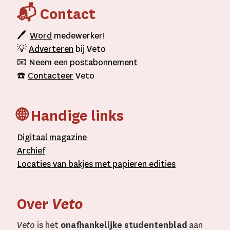
📬 Contact
🖊
Word
medewerker!
💡
Adverteren
bij Veto
📧 Neem een
postabonnement
☎️
Contacteer
Veto
🌐 Handige links
D
igitaal
magazine
A
rchief
L
ocaties van bakjes met
papieren editie
s
Over
Veto
Veto
is het
onafhankelijke studentenblad
aan