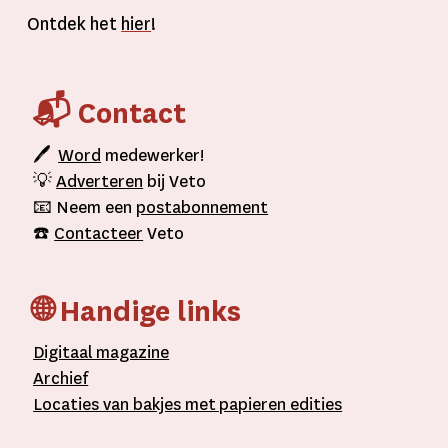
Ontdek het
hier
!
📬 Contact
🖊
Word
medewerker!
💡
Adverteren
bij Veto
📧 Neem een
postabonnement
☎️
Contacteer
Veto
🌐 Handige links
D
igitaal
magazine
A
rchief
L
ocaties van bakjes met
papieren editie
s