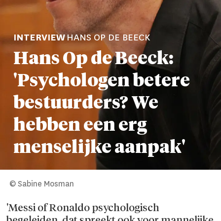
INTERVIEW
HANS OP DE BEECK
Hans Op de Beeck:
'Psychologen betere
bestuur­ders? We
hebben een erg
menselijke aanpak'
© Sabine Mosman
'Messi of Ronaldo psychologisch
begeleiden, dat spreekt ook voor mannelijke