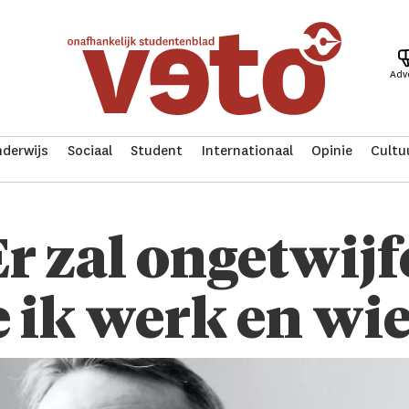
Adv
derwijs
Sociaal
Student
Internationaal
Opinie
Cultu
Er zal ongetwijf
e ik werk en wie