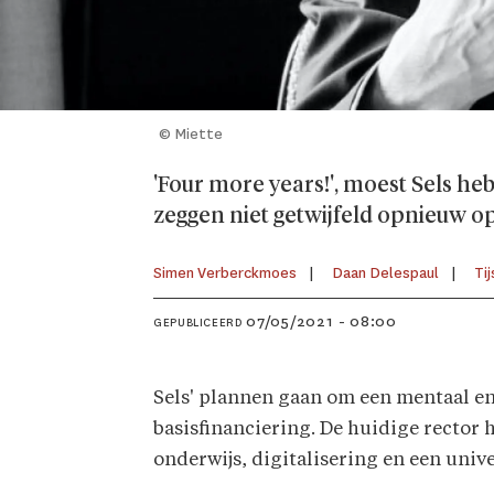
© Miette
'Four more years!', moest Sels he
zeggen niet getwijfeld opnieuw op
Simen Verberckmoes
Daan Delespaul
Ti
07/05/2021 - 08:00
GEPUBLICEERD
Sels' plannen gaan om een mentaal en 
basisfinanciering. De huidige rector 
onderwijs, digitalisering en een unive