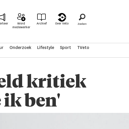
erteer
Word
Archief
Over Veto
medewerker
ur
Onderzoek
Lifestyle
Sport
TVeto
eld kritiek
 ik ben'