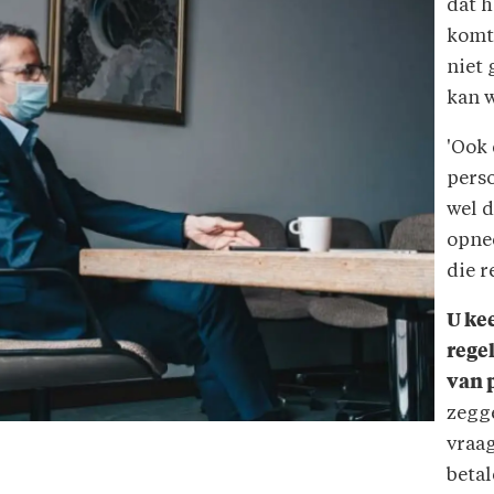
dat h
komt.
niet 
kan 
'Ook 
perso
wel 
opnee
die r
U ke
rege
van 
zegge
vraag
betal