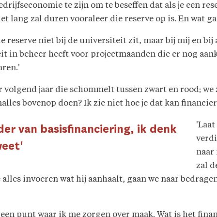
edrijfseconomie te zijn om te beseffen dat als je een re
iet lang zal duren vooraleer die reserve op is. En wat g
 die reserve niet bij de universiteit zit, maar bij mij en 
teit in beheer heeft voor projectmaanden die er nog a
ren.'
r volgend jaar die schommelt tussen zwart en rood; we 
lles bovenop doen? Ik zie niet hoe je dat kan financier
'Laat
der van basisfinanciering, ik denk
verdi
weet'
naar 
zal d
 alles invoeren wat hij aanhaalt, gaan we naar bedrag
s een punt waar ik me zorgen over maak. Wat is het fina