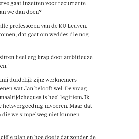
serve gaat inzetten voor recurrente
aan we dan doen?'
bij alle professoren van de KU Leuven.
ankomen, dat gaat om weddes die nog
zitten heel erg krap door ambitieuze
en.'
 mij duidelijk zijn: werknemers
enen wat Jan belooft wel. De vraag
maaltijdcheques is heel legitiem. Ik
e fietsvergoeding invoeren. Maar dat
en die we simpelweg niet kunnen
nciële plan en hoe doe je dat zonder de