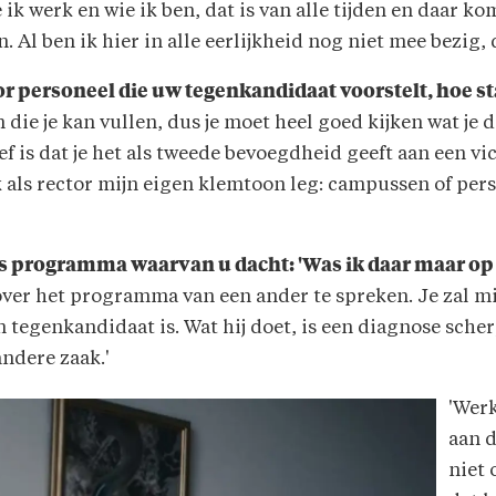
e ik werk en wie ik ben, dat is van alle tijden en daar k
. Al ben ik hier in alle eerlijkheid nog niet mee bezig, d
tor personeel die uw tegenkandidaat voorstelt, hoe st
 die je kan vullen, dus je moet heel goed kijken wat je da
f is dat je het als tweede bevoegdheid geeft aan een vic
 ik als rector mijn eigen klemtoon leg: campussen of pe
ats programma waarvan u dacht: 'Was ik daar maar o
 over het programma van een ander te spreken. Je zal m
en tegenkandidaat is. Wat hij doet, is een diagnose sche
andere zaak.'
'Werk
aan 
niet 