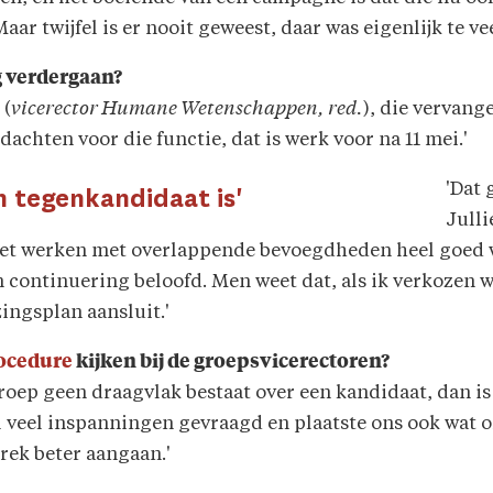
ar twijfel is er nooit geweest, daar was eigenlijk te vee
g verdergaan?
 (
vicerector Humane Wetenschappen, red.
), die vervan
achten voor die functie, dat is werk voor na 11 mei.'
'Dat 
en tegenkandidaat is'
Julli
 het werken met overlappende bevoegdheden heel goed w
 continuering beloofd. Men weet dat, als ik verkozen wo
ingsplan aansluit.'
ocedure
kijken bij de groepsvicerectoren?
roep geen draagvlak bestaat over een kandidaat, dan is
el veel inspanningen gevraagd en plaatste ons ook wat 
prek beter aangaan.'