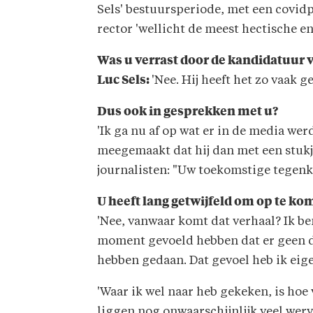
Sels' bestuursperiode, met een covid
rector 'wellicht de meest hectische en 
Was u verrast door de kandidatuur 
Luc Sels
:
'Nee. Hij heeft het zo vaak g
Dus ook in gesprekken met u?
'Ik ga nu af op wat er in de media wer
meegemaakt dat hij dan met een stukj
journalisten: "Uw toekomstige tegenk
U heeft lang getwijfeld om op te ko
'Nee, vanwaar komt dat verhaal? Ik be
moment gevoeld hebben dat er geen d
hebben gedaan. Dat gevoel heb ik eige
'Waar ik wel naar heb gekeken, is hoe 
liggen nog onwaarschijnlijk veel wer