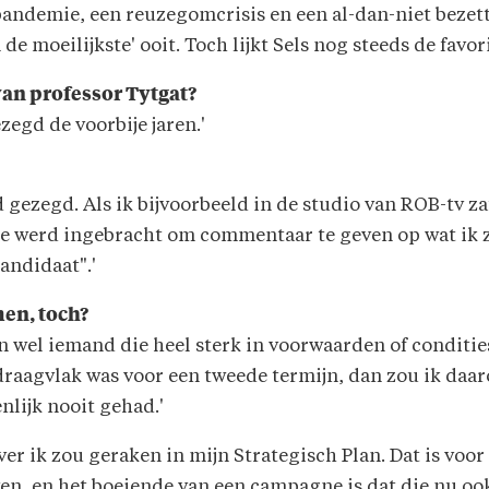
pandemie, een reuzegomcrisis en een al-dan-niet bezett
de moeilijkste' ooit. Toch lijkt Sels nog steeds de favori
van professor Tytgat?
ezegd de voorbije jaren.'
d gezegd. Als ik bijvoorbeeld in de studio van ROB-tv za
e werd ingebracht om commentaar te geven op wat ik zei
andidaat".'
men, toch?
n wel iemand die heel sterk in voorwaarden of conditie
raagvlak was voor een tweede termijn, dan zou ik daa
nlijk nooit gehad.'
ver ik zou geraken in mijn Strategisch Plan. Dat is voor 
ven, en het boeiende van een campagne is dat die nu o