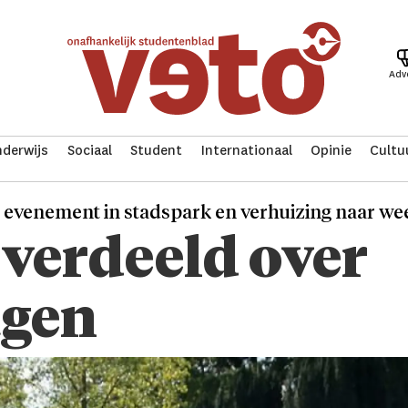
Adv
derwijs
Sociaal
Student
Internationaal
Opinie
Cultu
r evenement in stadspark en verhuizing naar we
verdeeld over
agen