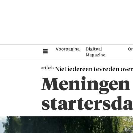
Voorpagina
Digitaal
On
Magazine
artikel>
Niet iedereen tevreden ove
Meningen 
startersd