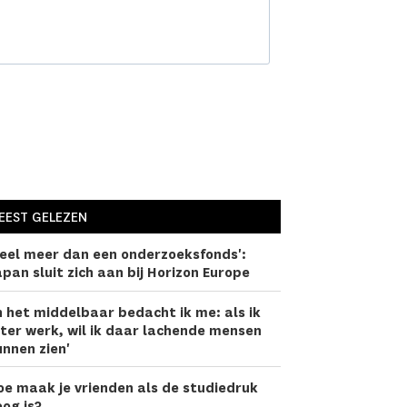
EEST GELEZEN
eel meer dan een onderzoeks­fonds':
pan sluit zich aan bij Horizon Europe
n het middelbaar bedacht ik me: als ik
ter werk, wil ik daar lachen­de mensen
nnen zien'
oe maak je vrienden als de studiedruk
og is?