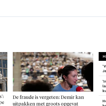
M
'V
Ja
'I
la
ku
':
De fraude is vergeten: Demir kan
H
ope
uitpakken met groots opgevat
ho