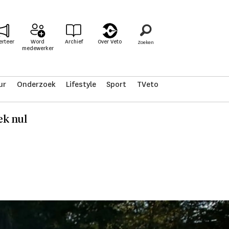
erteer
Word
Archief
Over Veto
medewerker
ur
Onderzoek
Lifestyle
Sport
TVeto
ek nul