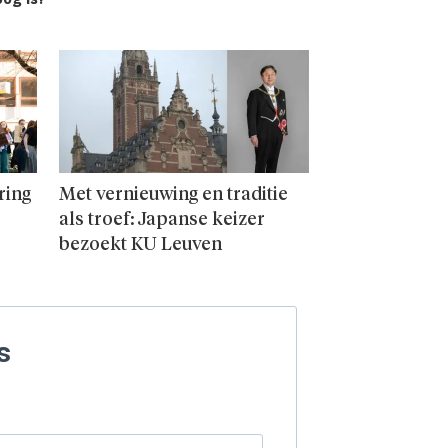
ring
Met vernieuwing en traditie
als troef: Japanse keizer
bezoekt KU Leuven
s