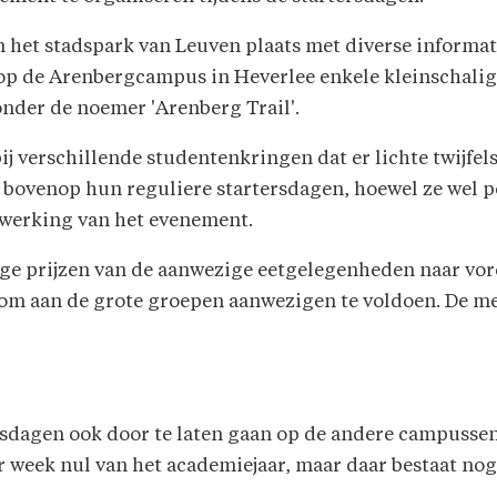
in het stadspark van Leuven plaats met diverse informa
op de Arenbergcampus in Heverlee enkele kleinschalig
nder de noemer 'Arenberg Trail'.
ij verschillende studentenkringen dat er lichte twijfel
bovenop hun reguliere startersdagen, hoewel ze wel posi
uitwerking van het evenement.
ge prijzen van de aanwezige eetgelegenheden naar vore
t om aan de grote groepen aanwezigen te voldoen. De 
ersdagen ook door te laten gaan op de andere campusse
r week nul van het academiejaar, maar daar bestaat nog