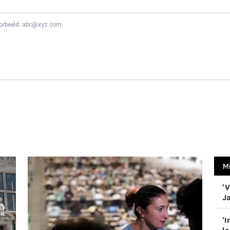
oorbeeld: abc@xyz.com.
M
'V
Ja
'I