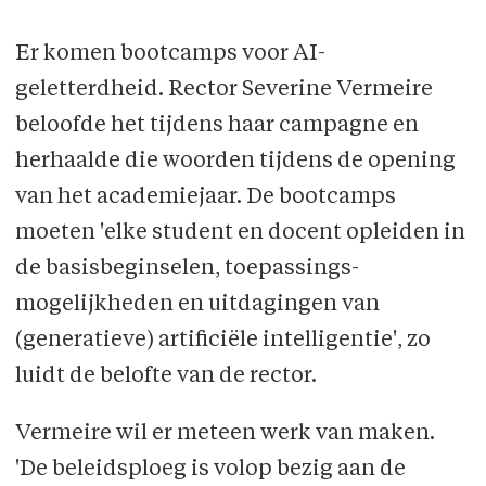
mogelijke enorme efficiëntiewinsten
tot gevolg, maar ook niet te
Er komen bootcamps voor AI-
onderschatten risico’s. Wat weegt
geletterdheid. Rector Severine Vermeire
door?
Veto
trok op onderzoek. Lees
hier
beloofde het tijd­ens haar campagne en
alle artikelen.
herhaalde die woorden tijdens de opening
van het academie­jaar. De bootcamps
moeten 'elke student en docent opleiden in
de basisbeginselen, toe­passings­­­
mogelijkheden en uitdagingen van
(generatieve) artificiële intelligentie', zo
luidt de belofte van de rector.
Vermeire wil er meteen werk van maken.
'De beleidsploeg is volop bezig aan de