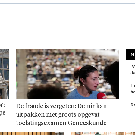
M
'V
Ja
H
ho
De
':
De fraude is vergeten: Demir kan
ope
uitpakken met groots opgevat
toelatingsexamen Geneeskunde