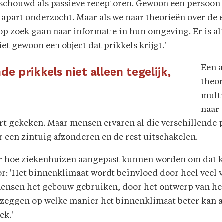
chouwd als passieve receptoren. Gewoon een persoon d
 apart onderzocht. Maar als we naar theorieën over de 
p zoek gaan naar informatie in hun omgeving. Er is alti
et gewoon een object dat prikkels krijgt.'
Een a
e prikkels niet alleen tegelijk,
theor
multi
naar 
t gekeken. Maar mensen ervaren al die verschillende pr
 een zintuig afzonderen en de rest uitschakelen.
ver hoe ziekenhuizen aangepast kunnen worden om dat kl
: 'Het binnenklimaat wordt beïnvloed door heel veel ve
mensen het gebouw gebruiken, door het ontwerp van he
te zeggen op welke manier het binnenklimaat beter kan 
ek.'