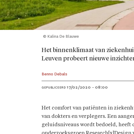
© Kalina De Blauwe
Het binnenklimaat van ziekenhuiz
Leuven probeert nieuwe inzichten 
Benno Debals
17/02/2020 - 08:00
GEPUBLICEERD
Het comfort van patiënten in ziekenhu
van dokters en verplegers. Een aang
geluidsniveaus wordt bedoeld, heeft 
onderzoeksgroep Research[x]Design v