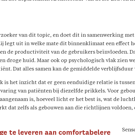
zoeker van dit topic, en doet dit in samenwerking me
j legt uit in welke mate dit binnenklimaat een effect h
 en de productiviteit van de gebruikers beïnvloeden. D
 een droge huid. Maar ook op psychologisch vlak zien w
nt. Dat alles samen kan de gemiddelde verblijfsduur v
ek is het inzicht dat er geen eenduidige relatie is tus
ervaring van patiënten bij diezelfde prikkels. Voor geb
angenaam is, hoeveel licht er het best is, wat de luchtk
t dat zelfs als gebouwen aan die richtlijnen voldoen, d
Sens
rage te leveren aan comfortabelere