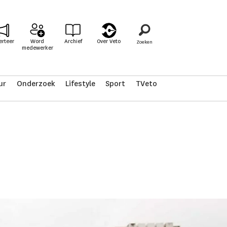
erteer
Word
Archief
Over Veto
medewerker
ur
Onderzoek
Lifestyle
Sport
TVeto