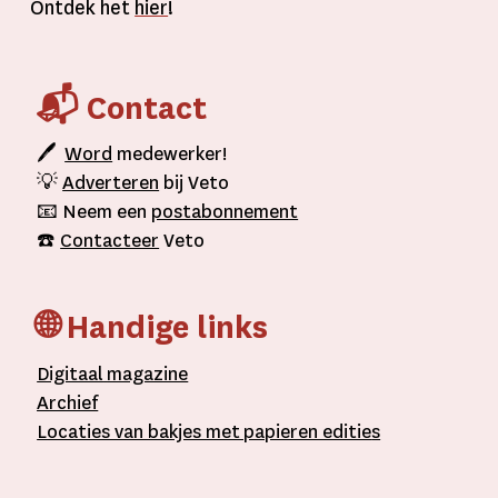
Ontdek het
hier
!
📬 Contact
🖊
Word
medewerker!
💡
Adverteren
bij Veto
📧 Neem een
postabonnement
☎️
Contacteer
Veto
🌐 Handige links
D
igitaal
magazine
A
rchief
L
ocaties van bakjes met
papieren editie
s