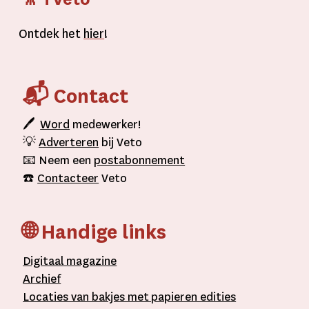
Ontdek het
hier
!
📬 Contact
🖊
Word
medewerker!
💡
Adverteren
bij Veto
📧 Neem een
postabonnement
☎️
Contacteer
Veto
🌐 Handige links
D
igitaal
magazine
A
rchief
L
ocaties van bakjes met
papieren editie
s