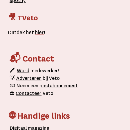
Spotify
🎥 TVeto
Ontdek het
hier
!
📬 Contact
🖊
Word
medewerker!
💡
Adverteren
bij Veto
📧 Neem een
postabonnement
☎️
Contacteer
Veto
🌐 Handige links
D
igitaal
magazine