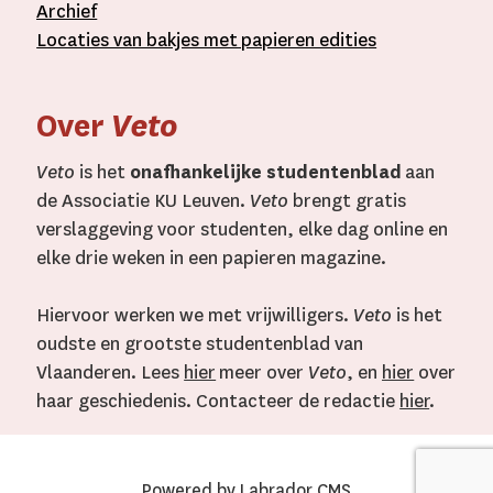
A
rchief
L
ocaties van bakjes met
papieren editie
s
Over
Veto
Veto
is het
onafhankelijke studentenblad
aan
de Associatie KU Leuven.
Veto
brengt gratis
verslaggeving voor studenten, elke dag online en
elke drie weken in een papieren magazine.
Hiervoor werken we met vrijwilligers.
Veto
is het
oudste en grootste studentenblad van
Vlaanderen. Lees
hier
meer over
Veto
, en
hier
over
haar geschiedenis. Contacteer de redactie
hier
.
Powered by Labrador CMS