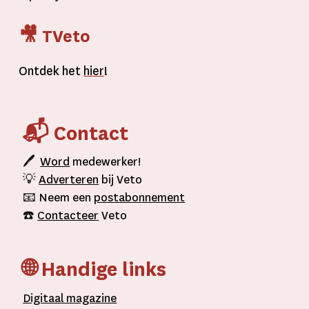
🎥 TVeto
Ontdek het
hier
!
📬 Contact
🖊
Word
medewerker!
💡
Adverteren
bij Veto
📧 Neem een
postabonnement
☎️
Contacteer
Veto
🌐 Handige links
D
igitaal
magazine