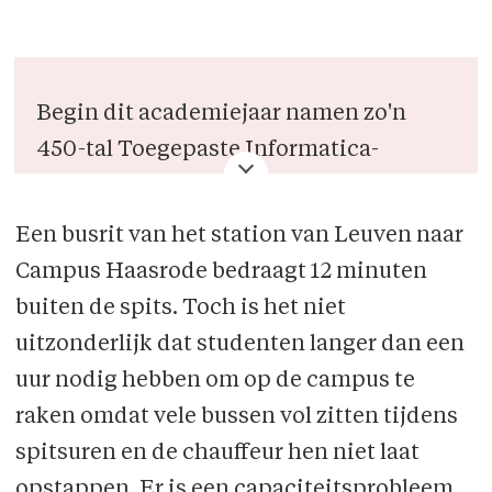
Begin dit academiejaar namen zo'n
450-tal Toegepaste Informatica-
studenten aan de University College
Leuven-Limburg (UCCL) de nieuwe
Een busrit van het station van Leuven naar
campus Proximus in het researchpark
Campus Haasrode bedraagt 12 minuten
te Haasrode in gebruik. Volgend
buiten de spits. Toch is het niet
academiejaar komen daar zo'n 2000-tal
uitzonderlijk dat studenten langer dan een
studenten bij.
uur nodig hebben om op de campus te
raken omdat vele bussen vol zitten tijdens
spitsuren en de chauffeur hen niet laat
opstappen. Er is een capaciteitsprobleem,