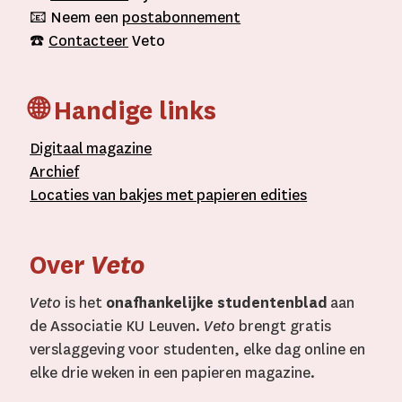
📧 Neem een
postabonnement
☎️
Contacteer
Veto
🌐 Handige links
D
igitaal
magazine
A
rchief
L
ocaties van bakjes met
papieren editie
s
Over
Veto
Veto
is het
onafhankelijke studentenblad
aan
de Associatie KU Leuven.
Veto
brengt gratis
verslaggeving voor studenten, elke dag online en
elke drie weken in een papieren magazine.