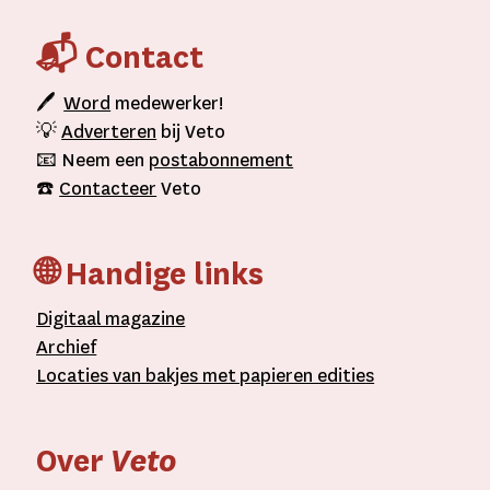
📬 Contact
🖊
Word
medewerker!
💡
Adverteren
bij Veto
📧 Neem een
postabonnement
☎️
Contacteer
Veto
🌐 Handige links
D
igitaal
magazine
A
rchief
L
ocaties van bakjes met
papieren editie
s
Over
Veto