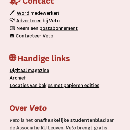
📬 Contact
🖊
Word
medewerker!
💡
Adverteren
bij Veto
📧 Neem een
postabonnement
☎️
Contacteer
Veto
🌐 Handige links
D
igitaal
magazine
A
rchief
L
ocaties van bakjes met
papieren editie
s
Over
Veto
Veto
is het
onafhankelijke studentenblad
aan
de Associatie KU Leuven.
Veto
brengt gratis