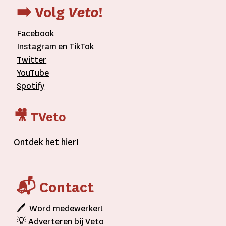
➡️ Volg
Veto
!
Facebook
Instagram
en
TikTok
Twitter
YouTube
Spotify
🎥 TVeto
Ontdek het
hier
!
📬 Contact
🖊
Word
medewerker!
💡
Adverteren
bij Veto