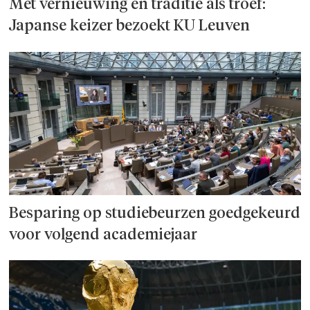
Met vernieuwing en traditie als troef:
Japanse keizer bezoekt KU Leuven
Besparing op studie­beurzen goed­ge­keurd
voor volgend academiejaar