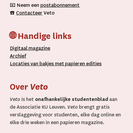
📧 Neem een
postabonnement
☎️
Contacteer
Veto
🌐 Handige links
D
igitaal
magazine
A
rchief
L
ocaties van bakjes met
papieren editie
s
Over
Veto
Veto
is het
onafhankelijke studentenblad
aan
de Associatie KU Leuven.
Veto
brengt gratis
verslaggeving voor studenten, elke dag online en
elke drie weken in een papieren magazine.