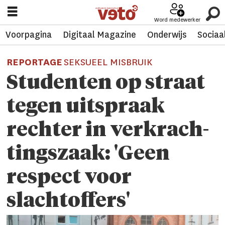
Word medewerker
Voorpagina
Digitaal Magazine
Onderwijs
Sociaa
REPORTAGE
SEKSUEEL MISBRUIK
Studenten op straat
tegen uitspraak
rech­ter in verkrach­
tings­zaak: 'Geen
respect voor
slachtoffers'