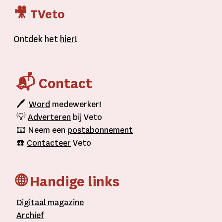
🎥 TVeto
Ontdek het
hier
!
📬 Contact
🖊
Word
medewerker!
💡
Adverteren
bij Veto
📧 Neem een
postabonnement
☎️
Contacteer
Veto
🌐 Handige links
D
igitaal
magazine
A
rchief